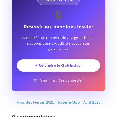
CONTENU EXCLUSIF
🔒
Réservé aux membres Insider
Accédez à tous nos récits de voyage en illimité,
nos bons plans exclusifs et nos coulisses
gourmandes.
✦ Rejoindre le Club Insider
Se connecter
Déjà membre ?
←
Mois des Fiertés 2025
Koterie Club - Avril 2025
→
0 commentaires