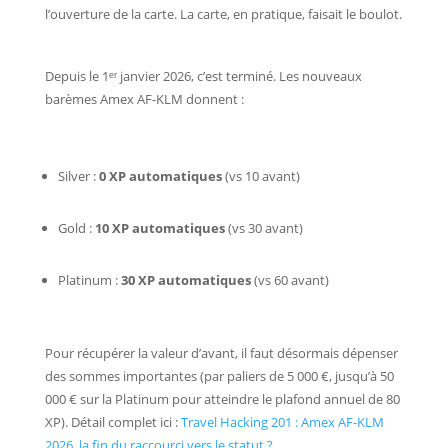
l’ouverture de la carte. La carte, en pratique, faisait le boulot.
Depuis le 1ᵉʳ janvier 2026, c’est terminé. Les nouveaux
barèmes Amex AF-KLM donnent :
Silver :
0 XP automatiques
(vs 10 avant)
Gold :
10 XP automatiques
(vs 30 avant)
Platinum :
30 XP automatiques
(vs 60 avant)
Pour récupérer la valeur d’avant, il faut désormais dépenser
des sommes importantes (par paliers de 5 000 €, jusqu’à 50
000 € sur la Platinum pour atteindre le plafond annuel de 80
XP). Détail complet ici :
Travel Hacking 201 : Amex AF-KLM
2026, la fin du raccourci vers le statut ?