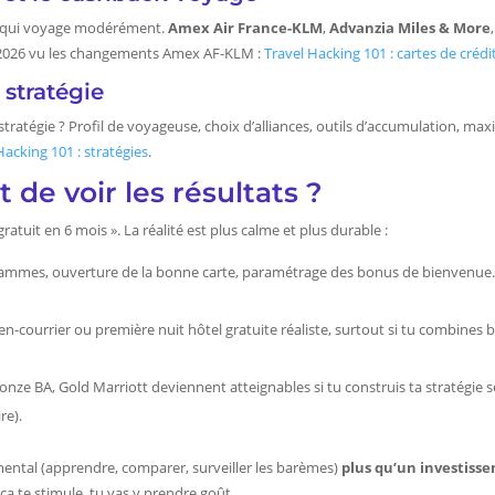
our qui voyage modérément.
Amex Air France-KLM
,
Advanzia Miles & More
 2026 vu les changements Amex AF-KLM :
Travel Hacking 101 : cartes de créd
 stratégie
stratégie ? Profil de voyageuse, choix d’alliances, outils d’accumulation, maxim
Hacking 101 : stratégies
.
de voir les résultats ?
ratuit en 6 mois ». La réalité est plus calme et plus durable :
grammes, ouverture de la bonne carte, paramétrage des bonus de bienvenue. 
en-courrier ou première nuit hôtel gratuite réaliste, surtout si tu combine
 Bronze BA, Gold Marriott deviennent atteignables si tu construis ta stratégie
re).
mental (apprendre, comparer, surveiller les barèmes)
plus qu’un investiss
 ça te stimule, tu vas y prendre goût.