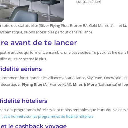
contrat séparé
ritoire des statuts élite (Silver Flying Plue, Bronze BA, Gold Marriott) — et l
ystématique, salons accessibles partout dans l’alliance.
re avant de te lancer
quatre articles qui forment, ensemble, une base solide. Tu peux les lire dans
ilier qui te concerne le plus.
idélité aériens
t, comment fonctionnent les alliances (Star Alliance, SkyTeam, OneWorld), e
 décortique :
Flying Blue
(Air France-KLM),
Miles & More
(Lufthansa) et
Ibe
idélité hôteliers
rt des programmes hôteliers sont moins rentables que leurs équivalents a
 : avis honnête sur les programmes de fidélité hôteliers
.
s et le cashback voyage