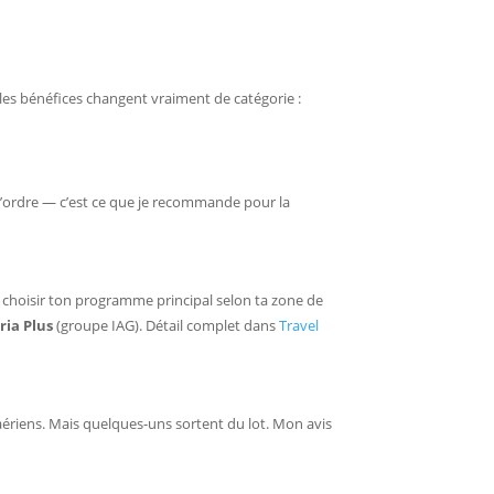
à, les bénéfices changent vraiment de catégorie :
 l’ordre — c’est ce que je recommande pour la
t choisir ton programme principal selon ta zone de
ria Plus
(groupe IAG). Détail complet dans
Travel
ériens. Mais quelques-uns sortent du lot. Mon avis