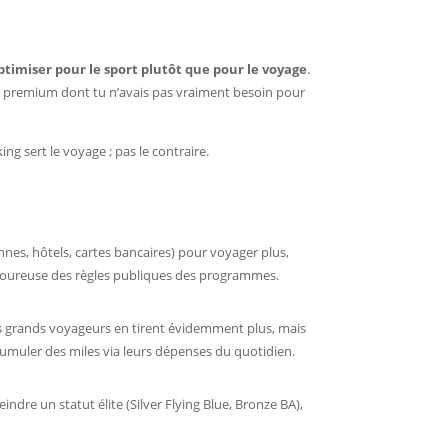
optimiser pour le sport plutôt que pour le voyage
.
te premium dont tu n’avais pas vraiment besoin pour
king sert le voyage ; pas le contraire.
nes, hôtels, cartes bancaires) pour voyager plus,
 rigoureuse des règles publiques des programmes.
ès grands voyageurs en tirent évidemment plus, mais
cumuler des miles via leurs dépenses du quotidien.
ndre un statut élite (Silver Flying Blue, Bronze BA),