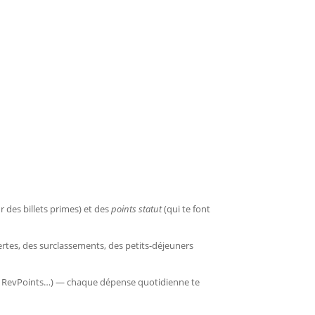
r des billets primes) et des
points statut
(qui te font
rtes, des surclassements, des petits-déjeuners
ut RevPoints…) — chaque dépense quotidienne te