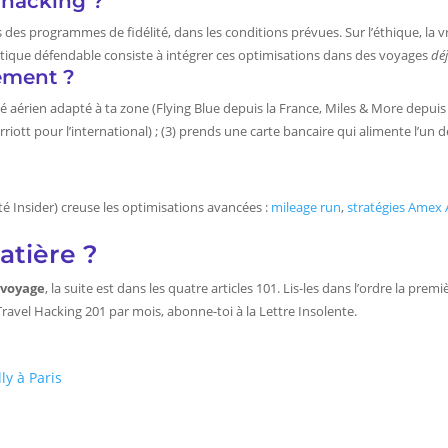
l hacking ?
es des programmes de fidélité, dans les conditions prévues. Sur l’éthique, la v
ratique défendable consiste à intégrer ces optimisations dans des voyages
déj
ement ?
ité aérien adapté à ta zone (Flying Blue depuis la France, Miles & More depuis 
iott pour l’international) ; (3) prends une carte bancaire qui alimente l’un 
 Insider) creuse les optimisations avancées :
mileage run
,
stratégies Amex
atière ?
 voyage
, la suite est dans les quatre articles 101. Lis-les dans l’ordre la premiè
 Travel Hacking 201 par mois, abonne-toi à la Lettre Insolente.
ly à Paris