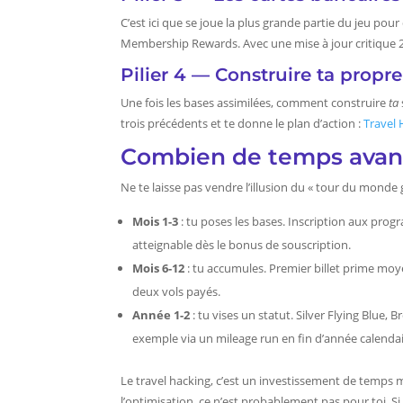
C’est ici que se joue la plus grande partie du jeu p
Membership Rewards. Avec une mise à jour critique
Pilier 4 — Construire ta propre
Une fois les bases assimilées, comment construire
ta
trois précédents et te donne le plan d’action :
Travel 
Combien de temps avant 
Ne te laisse pas vendre l’illusion du « tour du monde g
Mois 1-3
: tu poses les bases. Inscription aux pro
atteignable dès le bonus de souscription.
Mois 6-12
: tu accumules. Premier billet prime moy
deux vols payés.
Année 1-2
: tu vises un statut. Silver Flying Blue,
exemple via un mileage run en fin d’année calendai
Le travel hacking, c’est un investissement de temps 
l’optimisation, ce n’est probablement pas pour toi. Si