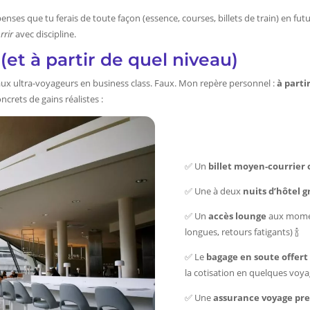
nses que tu ferais de toute façon (essence, courses, billets de train) en futur
rrir
avec discipline.
(et à partir de quel niveau)
aux ultra-voyageurs en business class. Faux. Mon repère personnel :
à parti
crets de gains réalistes :
✅ Un
billet moyen-courrier 
✅ Une à deux
nuits d’hôtel g
✅ Un
accès lounge
aux moment
longues, retours fatigants) 🍾
✅ Le
bagage en soute offert
la cotisation en quelques voy
✅ Une
assurance voyage p