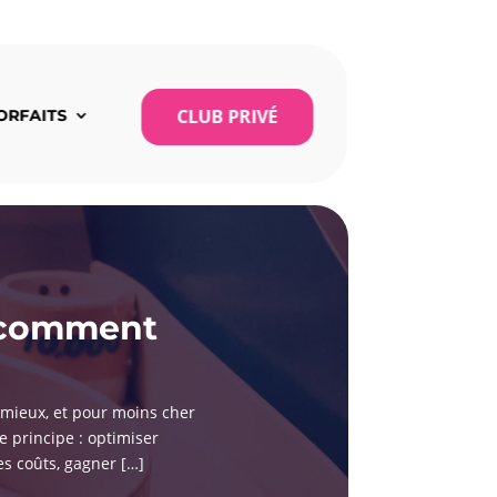
CLUB PRIVÉ
ORFAITS
, comment
 mieux, et pour moins cher
Le principe : optimiser
es coûts, gagner […]