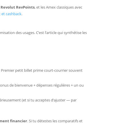
,
Revolut RevPoints
, et les Amex classiques avec
it et cashback
.
isation des usages. C’est l’article qui synthétise les
Premier petit billet prime court-courrier souvent
s bonus de bienvenue + dépenses régulières + un ou
 sérieusement (et si tu acceptes d’ajuster — par
ement financier
. Si tu détestes les comparatifs et