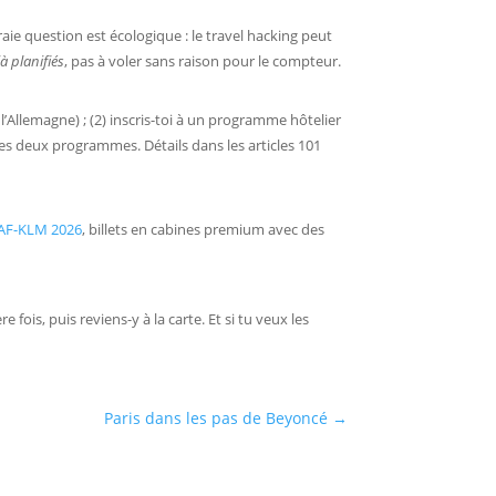
raie question est écologique : le travel hacking peut
à planifiés
, pas à voler sans raison pour le compteur.
l’Allemagne) ; (2) inscris-toi à un programme hôtelier
des deux programmes. Détails dans les articles 101
 AF-KLM 2026
, billets en cabines premium avec des
re fois, puis reviens-y à la carte. Et si tu veux les
Paris dans les pas de Beyoncé
→