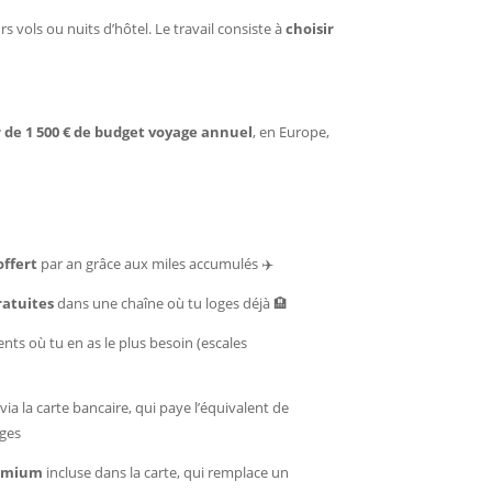
s vols ou nuits d’hôtel. Le travail consiste à
choisir
r de 1 500 € de budget voyage annuel
, en Europe,
offert
par an grâce aux miles accumulés ✈️
ratuites
dans une chaîne où tu loges déjà 🏨
s où tu en as le plus besoin (escales
via la carte bancaire, qui paye l’équivalent de
ages
remium
incluse dans la carte, qui remplace un