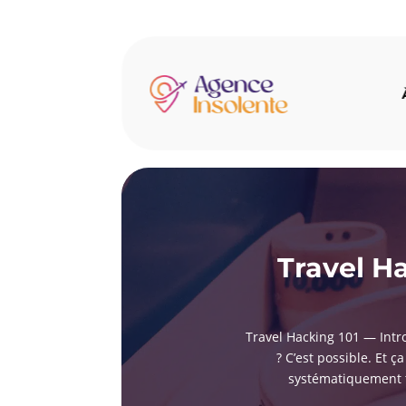
Travel H
Travel Hacking 101 — Intr
? C’est possible. Et ç
systématiquement te