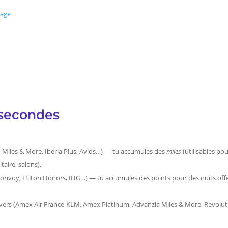
yage
 secondes
, Miles & More, Iberia Plus, Avios…) — tu accumules des
miles
(utilisables pou
taire, salons).
Bonvoy, Hilton Honors, IHG…) — tu accumules des points pour des nuits offe
ivers (Amex Air France-KLM, Amex Platinum, Advanzia Miles & More, Revol