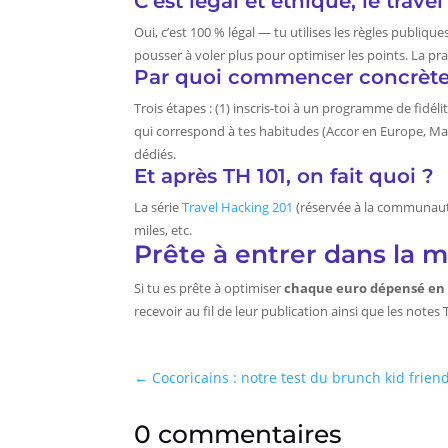
C’est légal et éthique, le trave
Oui, c’est 100 % légal — tu utilises les règles publiqu
pousser à voler plus pour optimiser les points. La p
Par quoi commencer concrèt
Trois étapes : (1) inscris-toi à un programme de fidél
qui correspond à tes habitudes (Accor en Europe, Marr
dédiés.
Et après TH 101, on fait quoi ?
La série
Travel Hacking 201
(réservée à la communauté
miles, etc.
Prête à entrer dans la m
Si tu es prête à optimiser
chaque euro dépensé en
recevoir au fil de leur publication ainsi que les notes
←
Cocoricains : notre test du brunch kid friend
0 commentaires