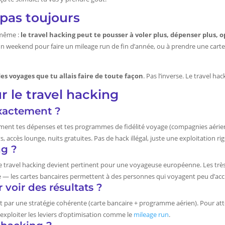
 pas toujours
-même :
le travel hacking peut te pousser à voler plus, dépenser plus, 
un weekend pour faire un mileage run de fin d’année, ou à prendre une car
des voyages que tu allais faire de toute façon
. Pas l’inverse. Le travel hac
r le travel hacking
exactement ?
quement tes dépenses et tes programmes de fidélité voyage (compagnies aérien
 accès lounge, nuits gratuites. Pas de hack illégal, juste une exploitation
ng ?
 le travel hacking devient pertinent pour une voyageuse européenne. Les tr
ense — les cartes bancaires permettent à des personnes qui voyagent peu d’ac
voir des résultats ?
t par une stratégie cohérente (carte bancaire + programme aérien). Pour attei
 exploiter les leviers d’optimisation comme le
mileage run
.